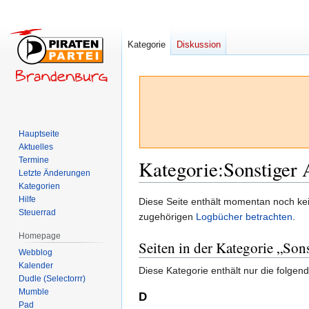
Kategorie
Diskussion
Hauptseite
Aktuelles
Termine
Kategorie
:
Sonstiger
Letzte Änderungen
Kategorien
Hilfe
Zur
Zur
Diese Seite enthält momentan noch kein
Steuerrad
Navigation
Suche
zugehörigen
Logbücher betrachten
.
springen
springen
Homepage
Seiten in der Kategorie „S
Webblog
Kalender
Diese Kategorie enthält nur die folgend
Dudle (Selectorrr)
Mumble
D
Pad