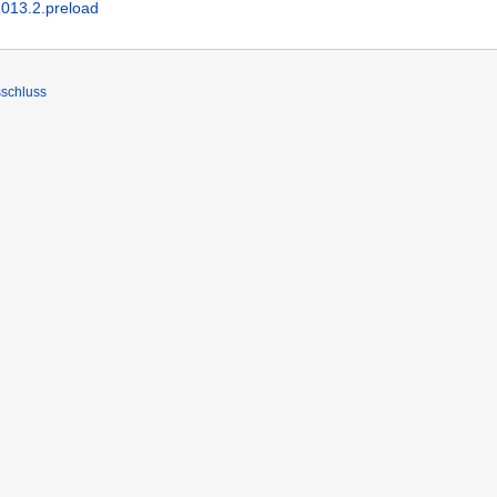
2013.2.preload
schluss