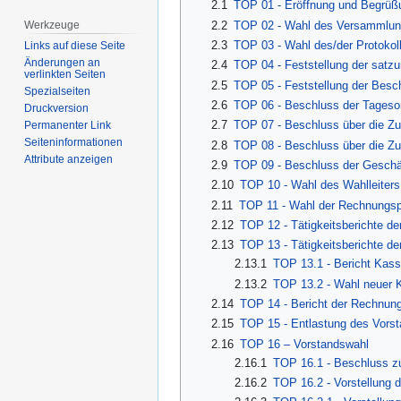
2.1
TOP 01 - Eröffnung und Begrüß
Werkzeuge
2.2
TOP 02 - Wahl des Versammlung
2.3
TOP 03 - Wahl des/der Protokoll
Links auf diese Seite
Änderungen an
2.4
TOP 04 - Feststellung der sat
verlinkten Seiten
2.5
TOP 05 - Feststellung der Besch
Spezialseiten
2.6
TOP 06 - Beschluss der Tageso
Druckversion
2.7
TOP 07 - Beschluss über die Z
Permanenter Link
Seiten­­informationen
2.8
TOP 08 - Beschluss über die Z
Attribute anzeigen
2.9
TOP 09 - Beschluss der Geschä
2.10
TOP 10 - Wahl des Wahlleiters
2.11
TOP 11 - Wahl der Rechnungsp
2.12
TOP 12 - Tätigkeitsberichte de
2.13
TOP 13 - Tätigkeitsberichte de
2.13.1
TOP 13.1 - Bericht Kass
2.13.2
TOP 13.2 - Wahl neuer 
2.14
TOP 14 - Bericht der Rechnung
2.15
TOP 15 - Entlastung des Vors
2.16
TOP 16 – Vorstandswahl
2.16.1
TOP 16.1 - Beschluss z
2.16.2
TOP 16.2 - Vorstellung 