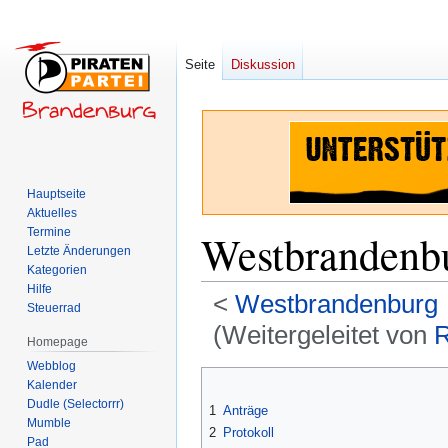
Seite
Diskussion
Hauptseite
Aktuelles
Termine
Westbrandenb
Letzte Änderungen
Kategorien
Hilfe
<
Westbrandenburg
Steuerrad
(Weitergeleitet von
R
Homepage
Webblog
Zur
Zur
Kalender
Navigation
Suche
Dudle (Selectorrr)
1
Anträge
springen
springen
Mumble
2
Protokoll
Pad