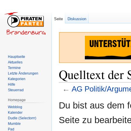
Seite
Diskussion
Hauptseite
Aktuelles
Termine
Quelltext der
Letzte Änderungen
Kategorien
Hilfe
←
AG Politik/Argum
Steuerrad
Homepage
Zur
Zur
Du bist aus dem f
Webblog
Navigation
Suche
Kalender
springen
springen
Seite zu bearbeit
Dudle (Selectorrr)
Mumble
Pad