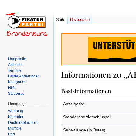
Seite
Diskussion
Hauptseite
Aktuelles
Termine
Informationen zu „A
Letzte Änderungen
Kategorien
Hilfe
Basisinformationen
Zur
Zur
Steuerrad
Navigation
Suche
springen
springen
Anzeigetitel
Homepage
Webblog
Standardsortierschlüssel
Kalender
Dudle (Selectorrr)
Mumble
Seitenlänge (in Bytes)
Pad