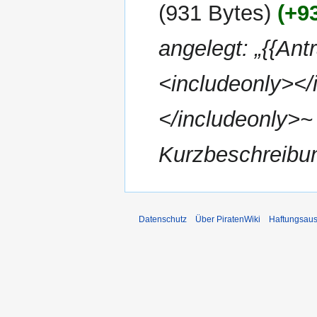
2013
931 Bytes
+9
angelegt: „{{Antr
<includeonly></
</includeonly>~ |
Kurzbeschreibu
Datenschutz
Über PiratenWiki
Haftungsaus