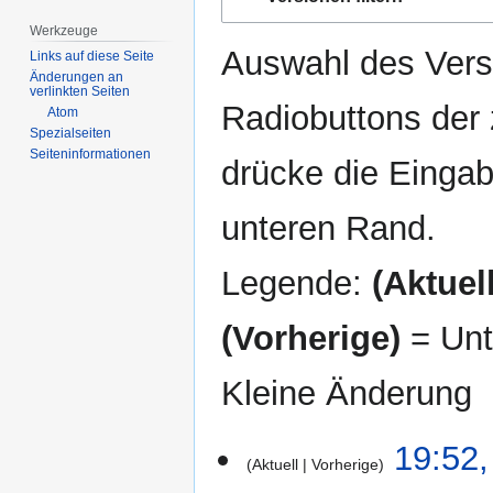
Navigation
Suche
springen
springen
Werkzeuge
Auswahl des Versi
Links auf diese Seite
Änderungen an
verlinkten Seiten
Radiobuttons der
Atom
Spezialseiten
Seiten­­informationen
drücke die Eingab
unteren Rand.
Legende:
(Aktuell
(Vorherige)
= Unt
Kleine Änderung
15.
19:52,
Aktuell
Vorherige
August