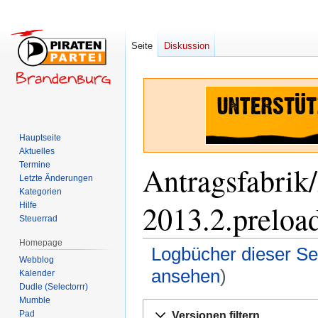
Seite
Diskussion
Hauptseite
Aktuelles
Termine
Antragsfabri
Letzte Änderungen
Kategorien
2013.2.preload
Hilfe
Steuerrad
Homepage
Logbücher dieser Se
Webblog
ansehen
)
Kalender
Dudle (Selectorrr)
Mumble
Zur
Zur
Pad
Versionen filtern