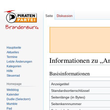
Seite
Diskussion
Hauptseite
Aktuelles
Termine
Informationen zu „A
Letzte Änderungen
Kategorien
Hilfe
Basisinformationen
Zur
Zur
Steuerrad
Navigation
Suche
springen
springen
Anzeigetitel
Homepage
Webblog
Standardsortierschlüssel
Kalender
Seitenlänge (in Bytes)
Dudle (Selectorrr)
Seitenkennnummer
Mumble
Pad