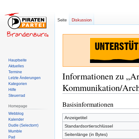
Seite
Diskussion
Hauptseite
Aktuelles
Termine
Informationen zu „A
Letzte Änderungen
Kommunikation/Archi
Kategorien
Hilfe
Steuerrad
Basisinformationen
Zur
Zur
Homepage
Navigation
Suche
Webblog
springen
springen
Anzeigetitel
Kalender
Dudle (Selectorrr)
Standardsortierschlüssel
Mumble
Seitenlänge (in Bytes)
Pad