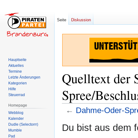
Seite
Diskussion
Hauptseite
Aktuelles
Termine
Quelltext der
Letzte Änderungen
Kategorien
Spree/Beschlu
Hilfe
Steuerrad
Homepage
←
Dahme-Oder-Spre
Webblog
Kalender
Zur
Zur
Dudle (Selectorrr)
Du bist aus dem f
Navigation
Suche
Mumble
Pad
springen
springen