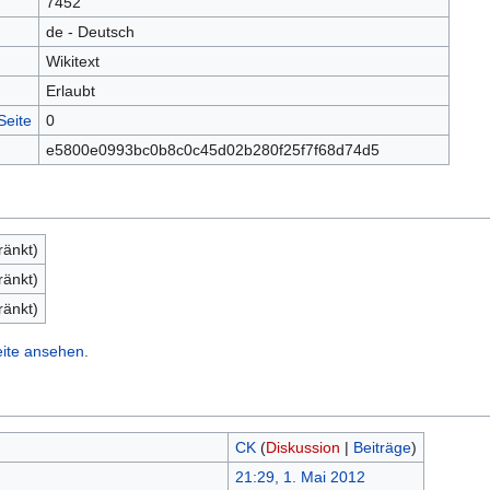
7452
de - Deutsch
Wikitext
Erlaubt
Seite
0
e5800e0993bc0b8c0c45d02b280f25f7f68d74d5
ränkt)
ränkt)
ränkt)
eite ansehen.
CK
(
Diskussion
|
Beiträge
)
21:29, 1. Mai 2012