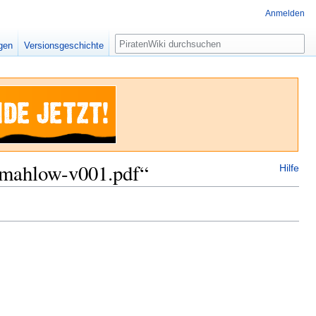
Anmelden
Suche
igen
Versionsgeschichte
e-mahlow-v001.pdf“
Hilfe