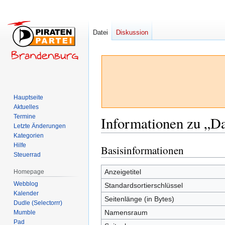
Datei
Diskussion
Hauptseite
Aktuelles
Termine
Informationen zu „Da
Letzte Änderungen
Kategorien
Hilfe
Basisinformationen
Zur
Zur
Steuerrad
Navigation
Suche
springen
springen
Anzeigetitel
Homepage
Webblog
Standardsortierschlüssel
Kalender
Seitenlänge (in Bytes)
Dudle (Selectorrr)
Namensraum
Mumble
Pad