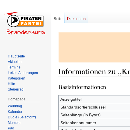
Seite
Diskussion
Hauptseite
Aktuelles
Termine
Informationen zu „K
Letzte Änderungen
Kategorien
Hilfe
Basisinformationen
Zur
Zur
Steuerrad
Navigation
Suche
springen
springen
Anzeigetitel
Homepage
Webblog
Standardsortierschlüssel
Kalender
Seitenlänge (in Bytes)
Dudle (Selectorrr)
Seitenkennnummer
Mumble
Pad