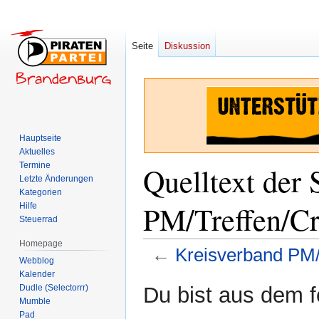
Seite
Diskussion
Hauptseite
Aktuelles
Termine
Quelltext der 
Letzte Änderungen
Kategorien
PM/Treffen/Cr
Hilfe
Steuerrad
Homepage
←
Kreisverband PM/
Webblog
Kalender
Zur
Zur
Dudle (Selectorrr)
Du bist aus dem f
Navigation
Suche
Mumble
Pad
springen
springen