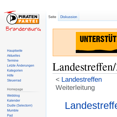
Seite
Diskussion
Hauptseite
Aktuelles
Termine
Landestreffen/
Letzte Änderungen
Kategorien
Hilfe
<
Landestreffen
Steuerrad
Weiterleitung
Homepage
Webblog
Zur
Zur
Weiterleitung nach:
Kalender
Landestref
Navigation
Suche
Dudle (Selectorrr)
springen
springen
Mumble
Pad