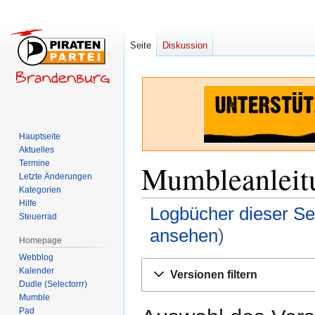
Seite
Diskussion
Hauptseite
Aktuelles
Termine
Mumbleanleitu
Letzte Änderungen
Kategorien
Hilfe
Logbücher dieser Se
Steuerrad
ansehen
)
Homepage
Webblog
Zur
Zur
Kalender
Versionen filtern
Navigation
Suche
Dudle (Selectorrr)
springen
springen
Mumble
Pad