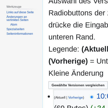
Auswahl des Versi
Werkzeuge
Radiobuttons der
Links auf diese Seite
Änderungen an
verlinkten Seiten
drücke die Eingab
Atom
Spezialseiten
Seiten­­informationen
unteren Rand.
Legende:
(Aktuell
(Vorherige)
= Unt
Kleine Änderung
24.
10:
Aktuell
Vorherige
Juni
2012