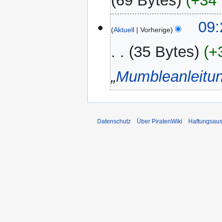
69 Bytes
+34 
11.
09:
Aktuell
Vorherige
Januar
2012
35 Bytes
+
„
Mumbleanleitu
Datenschutz
Über PiratenWiki
Haftungsaus