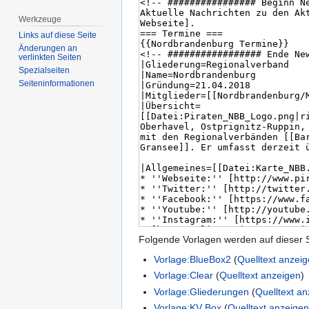
Werkzeuge
Links auf diese Seite
Änderungen an
verlinkten Seiten
Spezialseiten
Seiten­­informationen
Folgende Vorlagen werden auf dieser 
Vorlage:BlueBox2
(
Quelltext anzei
Vorlage:Clear
(
Quelltext anzeigen
)
Vorlage:Gliederungen
(
Quelltext a
Vorlage:KV Box
(
Quelltext anzeige