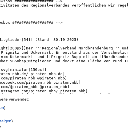
Seite verwendet:
gen
)
nzeigen
)
n
)