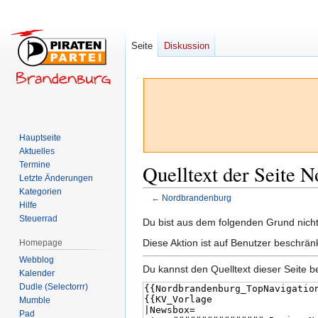
Seite
Diskussion
Hauptseite
Aktuelles
Termine
Quelltext der Seite 
Letzte Änderungen
Kategorien
←
Nordbrandenburg
Hilfe
Steuerrad
Zur
Zur
Du bist aus dem folgenden Grund nicht 
Navigation
Suche
Diese Aktion ist auf Benutzer beschrän
Homepage
springen
springen
Webblog
Du kannst den Quelltext dieser Seite b
Kalender
Dudle (Selectorrr)
Mumble
Pad