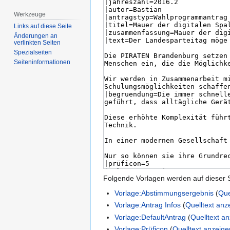
Werkzeuge
Links auf diese Seite
Änderungen an
verlinkten Seiten
Spezialseiten
Seiten­­informationen
Folgende Vorlagen werden auf dieser 
Vorlage:Abstimmungsergebnis
(
Que
Vorlage:Antrag Infos
(
Quelltext anz
Vorlage:DefaultAntrag
(
Quelltext a
Vorlage:Prüficon
(
Quelltext anzeige