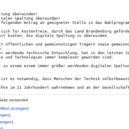
Seite verwendet:
lltext anzeigen
)
eigen
)
nzeigen
)
n
)