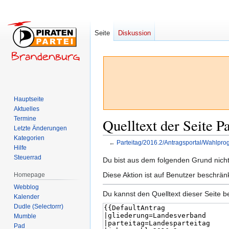
Seite
Diskussion
Hauptseite
Aktuelles
Termine
Quelltext der Seite 
Letzte Änderungen
Kategorien
←
Parteitag/2016.2/Antragsportal/Wahlpr
Hilfe
Steuerrad
Zur
Zur
Du bist aus dem folgenden Grund nicht 
Navigation
Suche
Diese Aktion ist auf Benutzer beschrän
Homepage
springen
springen
Webblog
Du kannst den Quelltext dieser Seite b
Kalender
Dudle (Selectorrr)
Mumble
Pad