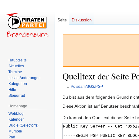
Seite
Diskussion
Hauptseite
Aktuelles
Termine
Quelltext der Seite
Letzte Änderungen
Kategorien
←
Potsdam/SGS/PGP
Hilfe
Steuerrad
Zur
Zur
Du bist aus dem folgenden Grund nicht 
Navigation
Suche
Diese Aktion ist auf Benutzer beschrän
Homepage
springen
springen
Webblog
Du kannst den Quelltext dieser Seite b
Kalender
Dudle (Selectorrr)
Mumble
Pad