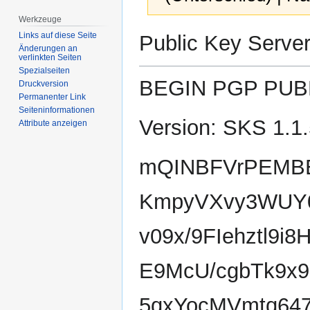
Werkzeuge
Zur
Zur
Links auf diese Seite
Public Key Serve
Navigation
Suche
Änderungen an
verlinkten Seiten
springen
springen
Spezialseiten
BEGIN PGP PUBL
Druckversion
Permanenter Link
Seiten­­informationen
Version: SKS 1.1
Attribute anzeigen
mQINBFVrPEMBE
KmpyVXvy3WUY01
v09x/9FIehztl9
E9McU/cgbTk9x9
5qxYocMVmtq64