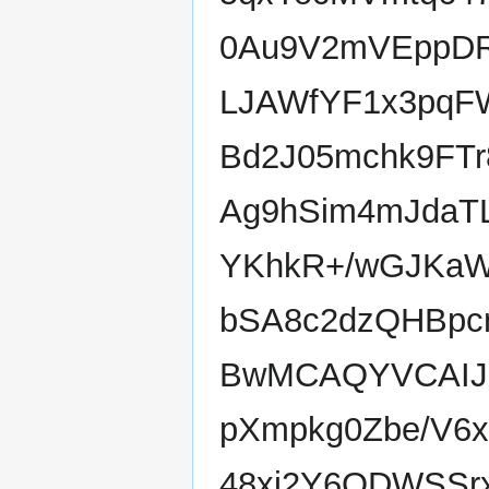
0Au9V2mVEppDR2
LJAWfYF1x3pqF
Bd2J05mchk9FT
Ag9hSim4mJdaTL
YKhkR+/wGJKa
bSA8c2dzQHBpc
BwMCAQYVCAIJC
pXmpkg0Zbe/V6
48xj2Y6ODWSSr