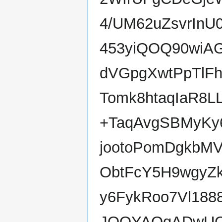
4/UM62uZsvrInU
453yiQOQ90wiAG
dVGpgXwtPpTlFh
Tomk8htaqIaR8L
+TaqAvgSBMyKy6
jootoPomDgkbM
ObtFcY5H9wgyZ
y6FykRoo7Vl18
JQQYAQgADwUC