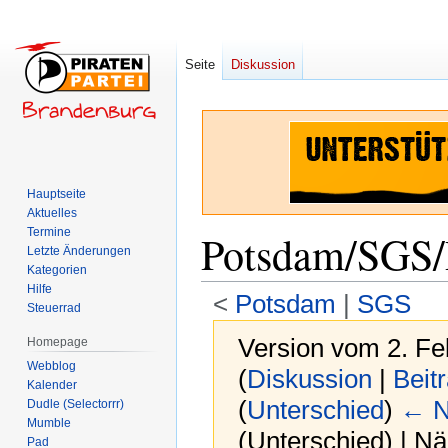
Seite
Diskussion
Hauptseite
Aktuelles
Termine
Potsdam/SGS
Letzte Änderungen
Kategorien
Hilfe
<
Potsdam
‎ |
SGS
Steuerrad
Version vom 2. Fe
Homepage
Webblog
(
Diskussion
|
Beit
Kalender
(
Unterschied
)
← N
Dudle (Selectorrr)
Mumble
(Unterschied) | N
Pad