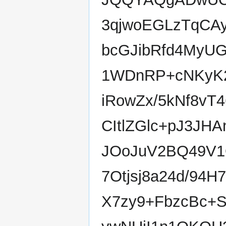
3qjwoEGLzTqCA
bcGJibRfd4MyUG
1WDnRP+cNKyK2
iRowZx/5kNf8v
CItlZGlc+pJ3JH
JOoJuV2BQ49V1
7Otjsj8a24d/9
X7zy9+FbzcBc+