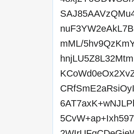
SAJ85AAVzQMu4
nuF3YW2eAkL7B
mML/5hv9QzKmY
hnjLU5Z8L32Mtm
KCoWd0eOx2XvZf
CRfSmE2aRsiOyI
6AT7axK+wNJLP
5CvW+ap+Ixh59
2WIrUFgCDeGje