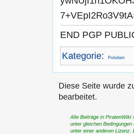
ywNUjI1n1OKOH
7+VEpI2Ro3V9tA=
END PGP PUBLIC
Kategorie
:
Potsdam
Diese Seite wurde z
bearbeitet.
Alle Beiträge in PiratenWiki
unter gleichen Bedingungen 4
unter einer anderen Lizenz.