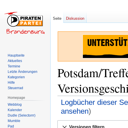
Seite
Diskussion
Hauptseite
Aktuelles
Termine
Potsdam/Treff
Letzte Änderungen
Kategorien
Versionsgesch
Hilfe
Steuerrad
Homepage
Logbücher dieser Se
Webblog
ansehen
)
Kalender
Dudle (Selectorrr)
Mumble
Zur
Zur
Pad
Versionen filtern