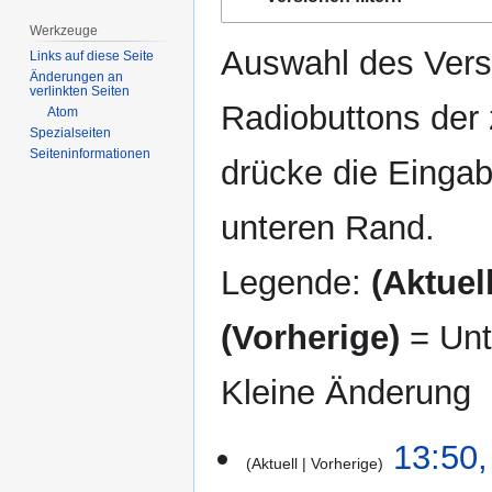
Navigation
Suche
springen
springen
Werkzeuge
Auswahl des Versi
Links auf diese Seite
Änderungen an
verlinkten Seiten
Radiobuttons der
Atom
Spezialseiten
Seiten­­informationen
drücke die Eingab
unteren Rand.
Legende:
(Aktuell
(Vorherige)
= Unt
Kleine Änderung
5.
13:50,
Aktuell
Vorherige
September