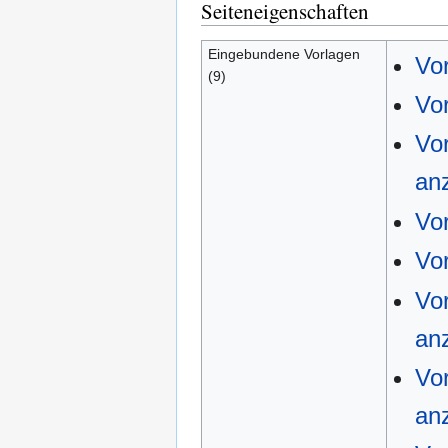
Seiteneigenschaften
Eingebundene Vorlagen
Vo
(9)
Vo
Vo
an
Vor
Vor
Vo
an
Vo
an