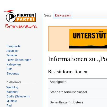
Seite
Diskussion
Hauptseite
Aktuelles
Termine
Informationen zu „P
Letzte Änderungen
Kategorien
Hilfe
Basisinformationen
Zur
Zur
Steuerrad
Navigation
Suche
springen
springen
Anzeigetitel
Homepage
Webblog
Standardsortierschlüssel
Kalender
Dudle (Selectorrr)
Mumble
Seitenlänge (in Bytes)
Pad