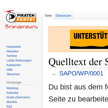
Seite
Diskussion
Hauptseite
Aktuelles
Termine
Quelltext der
Letzte Änderungen
Kategorien
Hilfe
←
SAPO/WP/0001
Steuerrad
Homepage
Zur
Zur
Du bist aus dem f
Webblog
Navigation
Suche
Kalender
springen
springen
Seite zu bearbeit
Dudle (Selectorrr)
Mumble
Pad