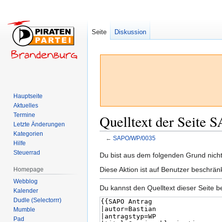
Seite
Diskussion
Hauptseite
Aktuelles
Termine
Quelltext der Seite
Letzte Änderungen
Kategorien
←
SAPO/WP/0035
Hilfe
Steuerrad
Zur
Zur
Du bist aus dem folgenden Grund nicht 
Navigation
Suche
Diese Aktion ist auf Benutzer beschrän
Homepage
springen
springen
Webblog
Du kannst den Quelltext dieser Seite b
Kalender
Dudle (Selectorrr)
Mumble
Pad