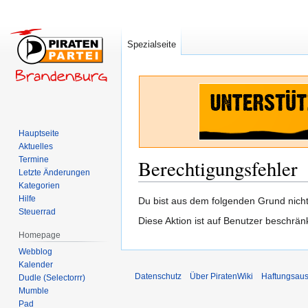
Spezialseite
Hauptseite
Aktuelles
Termine
Berechtigungsfehler
Letzte Änderungen
Kategorien
Hilfe
Zur
Zur
Du bist aus dem folgenden Grund nicht 
Steuerrad
Navigation
Suche
Diese Aktion ist auf Benutzer beschrän
springen
springen
Homepage
Webblog
Kalender
Datenschutz
Über PiratenWiki
Haftungsaus
Dudle (Selectorrr)
Mumble
Pad