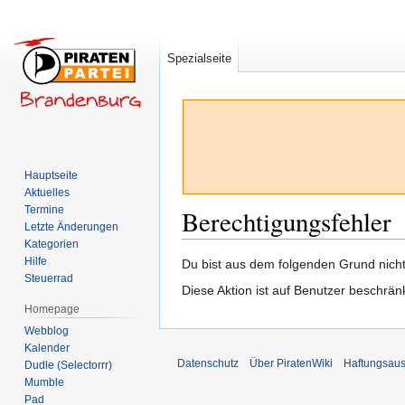
Spezialseite
Hauptseite
Aktuelles
Termine
Berechtigungsfehler
Letzte Änderungen
Kategorien
Hilfe
Zur
Zur
Du bist aus dem folgenden Grund nicht 
Steuerrad
Navigation
Suche
Diese Aktion ist auf Benutzer beschrän
springen
springen
Homepage
Webblog
Kalender
Datenschutz
Über PiratenWiki
Haftungsaus
Dudle (Selectorrr)
Mumble
Pad