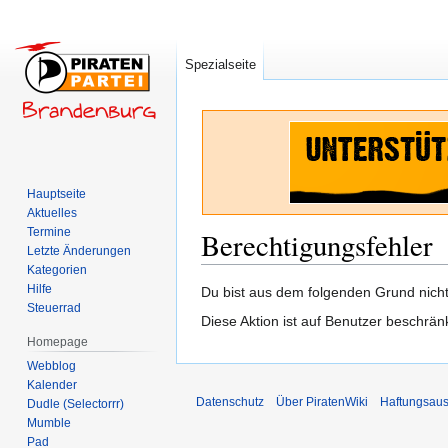
Spezialseite
Hauptseite
Aktuelles
Termine
Berechtigungsfehler
Letzte Änderungen
Kategorien
Hilfe
Zur
Zur
Du bist aus dem folgenden Grund nicht 
Steuerrad
Navigation
Suche
Diese Aktion ist auf Benutzer beschrän
springen
springen
Homepage
Webblog
Kalender
Datenschutz
Über PiratenWiki
Haftungsaus
Dudle (Selectorrr)
Mumble
Pad