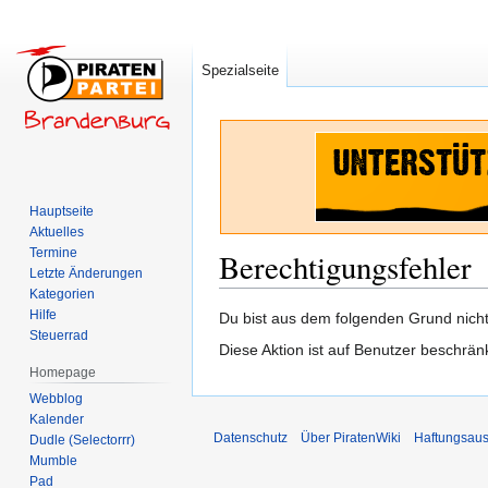
Spezialseite
Hauptseite
Aktuelles
Termine
Berechtigungsfehler
Letzte Änderungen
Kategorien
Hilfe
Zur
Zur
Du bist aus dem folgenden Grund nicht 
Steuerrad
Navigation
Suche
Diese Aktion ist auf Benutzer beschrän
springen
springen
Homepage
Webblog
Kalender
Datenschutz
Über PiratenWiki
Haftungsaus
Dudle (Selectorrr)
Mumble
Pad