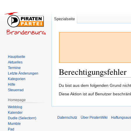
Spezialseite
Hauptseite
Aktuelles
Termine
Berechtigungsfehler
Letzte Änderungen
Kategorien
Hilfe
Zur
Zur
Du bist aus dem folgenden Grund nicht 
Steuerrad
Navigation
Suche
Diese Aktion ist auf Benutzer beschrän
springen
springen
Homepage
Webblog
Kalender
Datenschutz
Über PiratenWiki
Haftungsaus
Dudle (Selectorrr)
Mumble
Pad