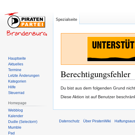
Spezialseite
Hauptseite
Aktuelles
Termine
Berechtigungsfehler
Letzte Änderungen
Kategorien
Hilfe
Zur
Zur
Du bist aus dem folgenden Grund nicht 
Steuerrad
Navigation
Suche
Diese Aktion ist auf Benutzer beschrän
springen
springen
Homepage
Webblog
Kalender
Datenschutz
Über PiratenWiki
Haftungsaus
Dudle (Selectorrr)
Mumble
Pad