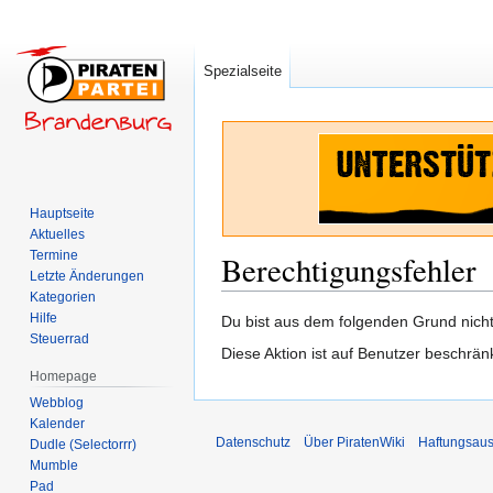
Spezialseite
Hauptseite
Aktuelles
Termine
Berechtigungsfehler
Letzte Änderungen
Kategorien
Hilfe
Zur
Zur
Du bist aus dem folgenden Grund nicht 
Steuerrad
Navigation
Suche
Diese Aktion ist auf Benutzer beschrän
springen
springen
Homepage
Webblog
Kalender
Datenschutz
Über PiratenWiki
Haftungsaus
Dudle (Selectorrr)
Mumble
Pad