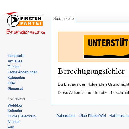
Spezialseite
Hauptseite
Aktuelles
Termine
Berechtigungsfehler
Letzte Änderungen
Kategorien
Hilfe
Zur
Zur
Du bist aus dem folgenden Grund nicht 
Steuerrad
Navigation
Suche
Diese Aktion ist auf Benutzer beschrän
springen
springen
Homepage
Webblog
Kalender
Datenschutz
Über PiratenWiki
Haftungsaus
Dudle (Selectorrr)
Mumble
Pad