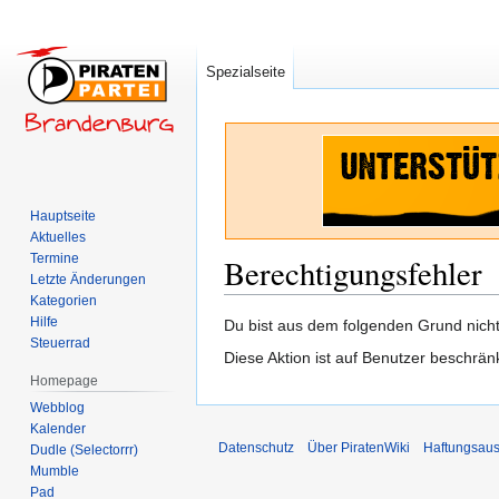
Spezialseite
Hauptseite
Aktuelles
Termine
Berechtigungsfehler
Letzte Änderungen
Kategorien
Hilfe
Zur
Zur
Du bist aus dem folgenden Grund nicht 
Steuerrad
Navigation
Suche
Diese Aktion ist auf Benutzer beschrän
springen
springen
Homepage
Webblog
Kalender
Datenschutz
Über PiratenWiki
Haftungsaus
Dudle (Selectorrr)
Mumble
Pad