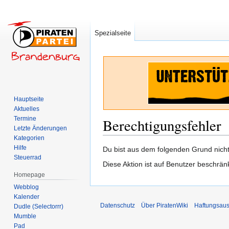
Spezialseite
Hauptseite
Aktuelles
Termine
Berechtigungsfehler
Letzte Änderungen
Kategorien
Hilfe
Zur
Zur
Du bist aus dem folgenden Grund nicht 
Steuerrad
Navigation
Suche
Diese Aktion ist auf Benutzer beschrän
springen
springen
Homepage
Webblog
Kalender
Datenschutz
Über PiratenWiki
Haftungsaus
Dudle (Selectorrr)
Mumble
Pad