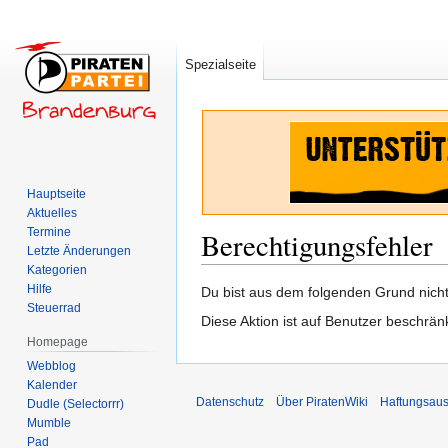
Spezialseite
Hauptseite
Aktuelles
Termine
Berechtigungsfehler
Letzte Änderungen
Kategorien
Hilfe
Zur
Zur
Du bist aus dem folgenden Grund nicht 
Steuerrad
Navigation
Suche
Diese Aktion ist auf Benutzer beschrän
springen
springen
Homepage
Webblog
Kalender
Datenschutz
Über PiratenWiki
Haftungsaus
Dudle (Selectorrr)
Mumble
Pad