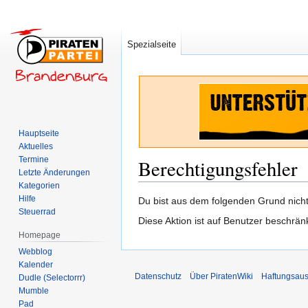
Spezialseite
Hauptseite
Aktuelles
Termine
Berechtigungsfehler
Letzte Änderungen
Kategorien
Hilfe
Zur
Zur
Du bist aus dem folgenden Grund nicht 
Steuerrad
Navigation
Suche
Diese Aktion ist auf Benutzer beschrän
springen
springen
Homepage
Webblog
Kalender
Datenschutz
Über PiratenWiki
Haftungsaus
Dudle (Selectorrr)
Mumble
Pad