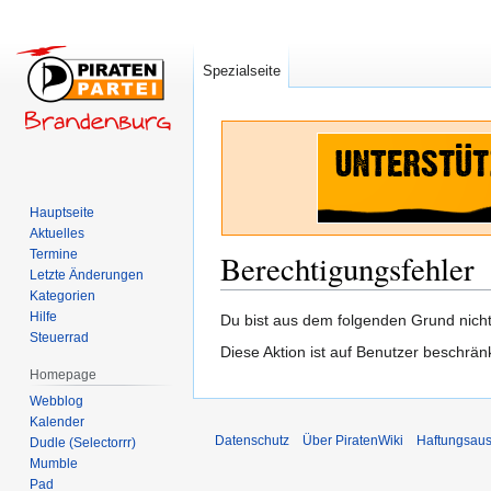
Spezialseite
Hauptseite
Aktuelles
Termine
Berechtigungsfehler
Letzte Änderungen
Kategorien
Hilfe
Zur
Zur
Du bist aus dem folgenden Grund nicht 
Steuerrad
Navigation
Suche
Diese Aktion ist auf Benutzer beschrän
springen
springen
Homepage
Webblog
Kalender
Datenschutz
Über PiratenWiki
Haftungsaus
Dudle (Selectorrr)
Mumble
Pad