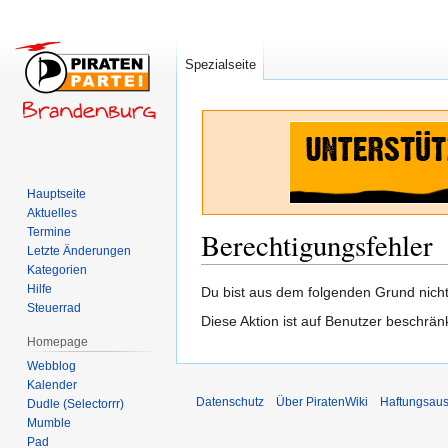
Spezialseite
Hauptseite
Aktuelles
Termine
Berechtigungsfehler
Letzte Änderungen
Kategorien
Hilfe
Zur
Zur
Du bist aus dem folgenden Grund nicht 
Steuerrad
Navigation
Suche
Diese Aktion ist auf Benutzer beschrän
springen
springen
Homepage
Webblog
Kalender
Datenschutz
Über PiratenWiki
Haftungsaus
Dudle (Selectorrr)
Mumble
Pad