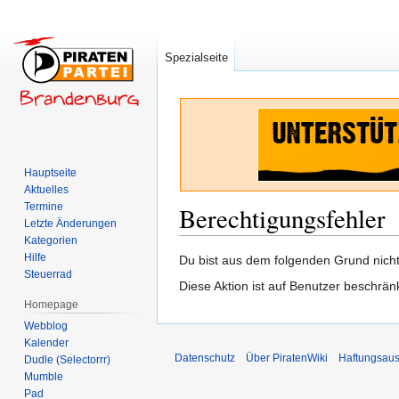
Spezialseite
Hauptseite
Aktuelles
Termine
Berechtigungsfehler
Letzte Änderungen
Kategorien
Hilfe
Zur
Zur
Du bist aus dem folgenden Grund nicht 
Steuerrad
Navigation
Suche
Diese Aktion ist auf Benutzer beschrän
springen
springen
Homepage
Webblog
Kalender
Datenschutz
Über PiratenWiki
Haftungsaus
Dudle (Selectorrr)
Mumble
Pad