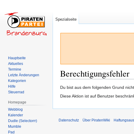
Spezialseite
Hauptseite
Aktuelles
Termine
Berechtigungsfehler
Letzte Änderungen
Kategorien
Hilfe
Zur
Zur
Du bist aus dem folgenden Grund nicht 
Steuerrad
Navigation
Suche
Diese Aktion ist auf Benutzer beschrän
springen
springen
Homepage
Webblog
Kalender
Datenschutz
Über PiratenWiki
Haftungsaus
Dudle (Selectorrr)
Mumble
Pad