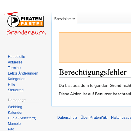
Spezialseite
Hauptseite
Aktuelles
Termine
Berechtigungsfehler
Letzte Änderungen
Kategorien
Hilfe
Zur
Zur
Du bist aus dem folgenden Grund nicht 
Steuerrad
Navigation
Suche
Diese Aktion ist auf Benutzer beschrän
springen
springen
Homepage
Webblog
Kalender
Datenschutz
Über PiratenWiki
Haftungsaus
Dudle (Selectorrr)
Mumble
Pad