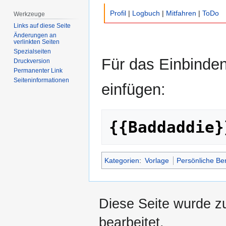
Zur
Zur
Profil
|
Logbuch
|
Mitfahren
|
ToDo
Werkzeuge
Navigation
Suche
Links auf diese Seite
springen
springen
Änderungen an
verlinkten Seiten
Spezialseiten
Für das Einbinde
Druckversion
Permanenter Link
Seiten­­informationen
einfügen:
{{Baddaddie}
Kategorien
:
Vorlage
Persönliche Be
Diese Seite wurde z
bearbeitet.