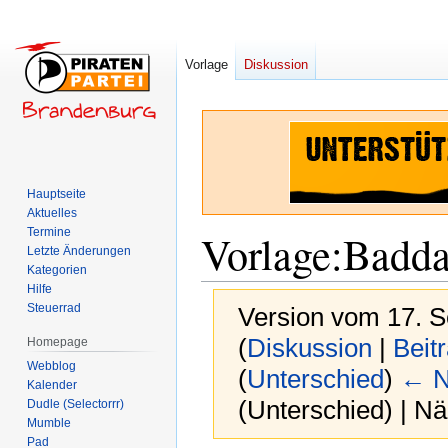
Vorlage
Diskussion
Hauptseite
Aktuelles
Termine
Vorlage
:
Badda
Letzte Änderungen
Kategorien
Hilfe
Steuerrad
Version vom 17. 
(
Diskussion
|
Beit
Homepage
Webblog
(
Unterschied
)
← N
Kalender
(Unterschied) | N
Dudle (Selectorrr)
Mumble
Pad