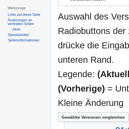
Navigation
Suche
springen
springen
Werkzeuge
Auswahl des Versi
Links auf diese Seite
Änderungen an
verlinkten Seiten
Radiobuttons der
Atom
Spezialseiten
Seiten­­informationen
drücke die Eingab
unteren Rand.
Legende:
(Aktuell
(Vorherige)
= Unt
Kleine Änderung
12.