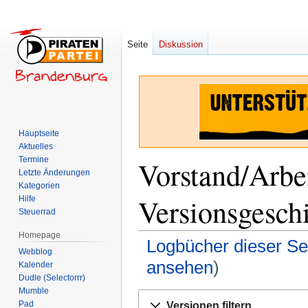
Seite
Diskussion
Hauptseite
Aktuelles
Termine
Vorstand/Arbei
Letzte Änderungen
Kategorien
Versionsgesch
Hilfe
Steuerrad
Homepage
Logbücher dieser Se
Webblog
ansehen
)
Kalender
Dudle (Selectorrr)
Mumble
Zur
Zur
Pad
Versionen filtern