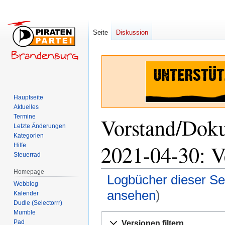
Seite
Diskussion
Hauptseite
Aktuelles
Termine
Vorstand/Dok
Letzte Änderungen
Kategorien
2021-04-30: V
Hilfe
Steuerrad
Homepage
Logbücher dieser Se
Webblog
ansehen
)
Kalender
Dudle (Selectorrr)
Mumble
Zur
Zur
Pad
Versionen filtern