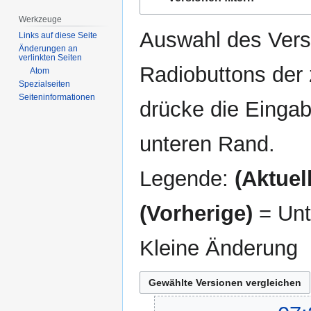
Navigation
Suche
springen
springen
Werkzeuge
Auswahl des Versi
Links auf diese Seite
Änderungen an
verlinkten Seiten
Radiobuttons der
Atom
Spezialseiten
Seiten­­informationen
drücke die Eingab
unteren Rand.
Legende:
(Aktuell
(Vorherige)
= Unt
Kleine Änderung
24.