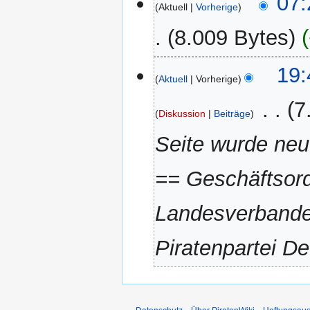
07:
Aktuell
Vorherige
Oktober
2024
8.009 Bytes
30.
19:
Aktuell
Vorherige
April
2021
‎
7
Diskussion
Beiträge
Seite wurde neu
== Geschäftsord
Landesverbandes
Piratenpartei De