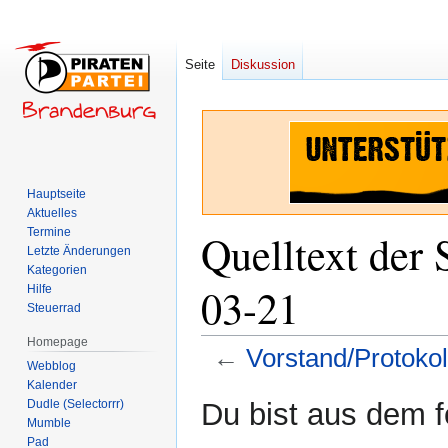
Seite
Diskussion
Hauptseite
Aktuelles
Termine
Quelltext der 
Letzte Änderungen
Kategorien
03-21
Hilfe
Steuerrad
Homepage
←
Vorstand/Protoko
Webblog
Kalender
Zur
Zur
Dudle (Selectorrr)
Du bist aus dem f
Navigation
Suche
Mumble
Pad
springen
springen