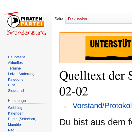
Seite
Diskussion
Hauptseite
Aktuelles
Termine
Quelltext der 
Letzte Änderungen
Kategorien
02-02
Hilfe
Steuerrad
Homepage
←
Vorstand/Protoko
Webblog
Kalender
Zur
Zur
Dudle (Selectorrr)
Du bist aus dem f
Navigation
Suche
Mumble
Pad
springen
springen