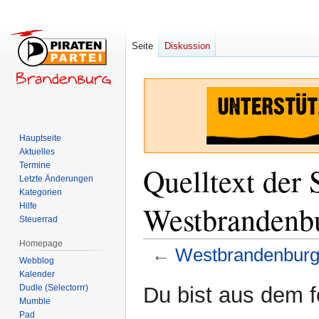
Seite
Diskussion
Hauptseite
Aktuelles
Termine
Quelltext der 
Letzte Änderungen
Kategorien
Westbrandenbu
Hilfe
Steuerrad
Homepage
←
Westbrandenburg
Webblog
Kalender
Zur
Zur
Dudle (Selectorrr)
Du bist aus dem f
Navigation
Suche
Mumble
Pad
springen
springen