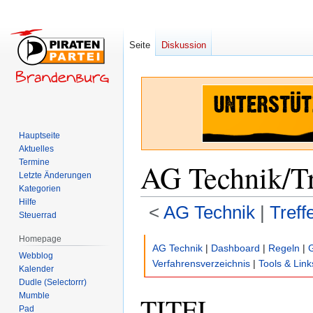
Seite
Diskussion
Hauptseite
Aktuelles
Termine
AG Technik/Tr
Letzte Änderungen
Kategorien
Hilfe
<
AG Technik
‎ |
Treff
Steuerrad
Homepage
Zur
Zur
AG Technik
|
Dashboard
|
Regeln
|
Webblog
Navigation
Suche
Verfahrensverzeichnis
|
Tools & Link
Kalender
springen
springen
Dudle (Selectorrr)
Mumble
TITEL
Pad