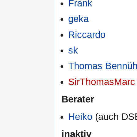
Frank
geka
Riccardo
sk
Thomas Bennüh
SirThomasMarc
Berater
Heiko
(auch DS
inaktiv