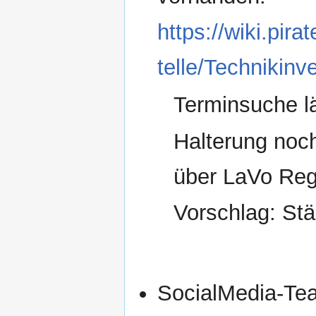
https://wiki.pi
telle/Technikinv
Terminsuche lä
Halterung noc
über LaVo Reg
Vorschlag: Stä
SocialMedia-Tea