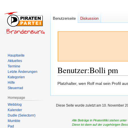
Benutzerseite
Diskussion
Hauptseite
Aktuelles
Termine
Benutzer
:
Bolli pm
Letzte Änderungen
Kategorien
Hilfe
Zur
Zur
Platzhalter, wen Rolf mal sein Profil au
Steuerrad
Navigation
Suche
springen
springen
Homepage
Webblog
Diese Seite wurde zuletzt am 10. November 2
Kalender
Dudle (Selectorrr)
Alle Beiträge in PiratenWiki stehen unter
Mumble
Diese ist dann auf der zugehörigen Bes
Pad