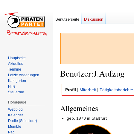
Benutzerseite
Diskussion
Hauptseite
Aktuelles
Termine
Benutzer
:
J.Aufzug
Letzte Änderungen
Kategorien
Hilfe
Zur
Zur
Profil
|
Mitarbeit
|
Tätigkeitsberichte
Steuerrad
Navigation
Suche
springen
springen
Homepage
Allgemeines
Webblog
Kalender
geb. 1973 in Staßfurt
Dudle (Selectorrr)
Mumble
Pad