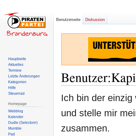
Benutzerseite
Diskussion
Hauptseite
Aktuelles
Termine
Benutzer
:
Kapi
Letzte Änderungen
Kategorien
Hilfe
Zur
Zur
Steuerrad
Ich bin der einzig
Navigation
Suche
Homepage
springen
springen
und stelle mir me
Webblog
Kalender
Dudle (Selectorrr)
zusammen.
Mumble
Pad