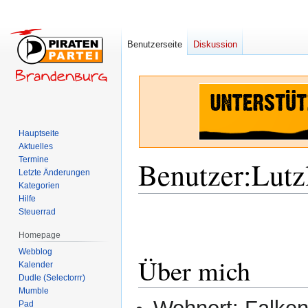
Benutzerseite
Diskussion
Hauptseite
Aktuelles
Termine
Benutzer
:
Lutz
Letzte Änderungen
Kategorien
Hilfe
Zur
Zur
Steuerrad
Navigation
Suche
Homepage
springen
springen
Webblog
Über mich
Kalender
Dudle (Selectorrr)
Mumble
Pad