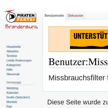
Benutzerseite
Diskussion
Hauptseite
Aktuelles
Termine
Benutzer
:
Miss
Letzte Änderungen
Kategorien
Hilfe
Zur
Zur
Steuerrad
Missbrauchsfilter 
Navigation
Suche
Homepage
springen
springen
Webblog
Kalender
Dudle (Selectorrr)
Diese Seite wurde z
Mumble
Pad